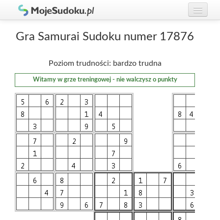
Graj w Sudoku!
zaloguj się
Gra Samurai Sudoku numer 17876
Zasady Sudoku
załóż konto
Poziom trudności: bardzo trudna
Rankingi
Witamy w grze treningowej - nie walczysz o punkty
Gracze