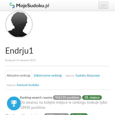
Graj w Sudoku!
zaloguj się
Zasady Sudoku
załóż konto
Rankingi
Gracze
Endrju1
Dołączył 14 sierpnia 2015
Aktualne rankingi
Zakończone rankingi
Sudoku klasyczne
historia:
Samurai Sudoku
historia:
Ranking wszech czasów
966510 punktów
28. miejsce
Do awansu na kolejne miejsce w rankingu brakuje tylko
18940 punktów