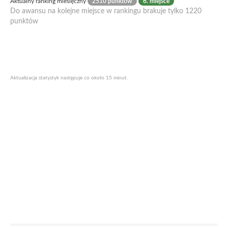
Aktualny ranking miesięczny
2510 punktów
6. miejsce
Do awansu na kolejne miejsce w rankingu brakuje tylko 1220
punktów
Aktualizacja statystyk następuje co około 15 minut.