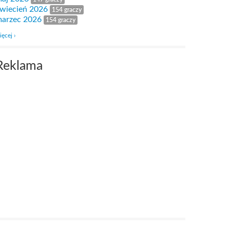
wiecień 2026
154 graczy
arzec 2026
154 graczy
ięcej ›
Reklama