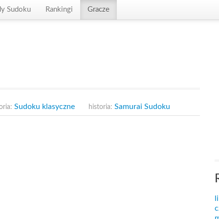
dy Sudoku
Rankingi
Gracze
Sudoku klasyczne
Samurai Sudoku
oria:
historia:
l
c
m