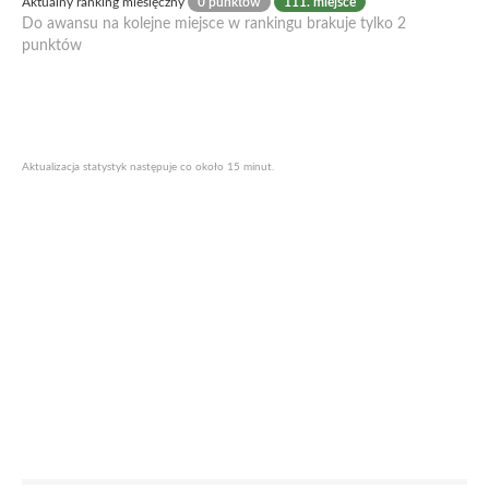
Aktualny ranking miesięczny
0 punktów
111. miejsce
Do awansu na kolejne miejsce w rankingu brakuje tylko 2
punktów
Aktualizacja statystyk następuje co około 15 minut.