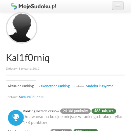
Graj w Sudoku!
zaloguj się
Zasady Sudoku
załóż konto
Rankingi
Gracze
Kal1f0rniq
Dołączył 3 stycznia 2012
Aktualne rankingi
Zakończone rankingi
Sudoku klasyczne
historia:
Samurai Sudoku
historia:
Ranking wszech czasów
24188 punktów
483. miejsce
Do awansu na kolejne miejsce w rankingu brakuje tylko
178 punktów