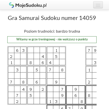
Graj w Sudoku!
zaloguj się
Gra Samurai Sudoku numer 14059
Zasady Sudoku
załóż konto
Poziom trudności: bardzo trudna
Rankingi
Witamy w grze treningowej - nie walczysz o punkty
Gracze