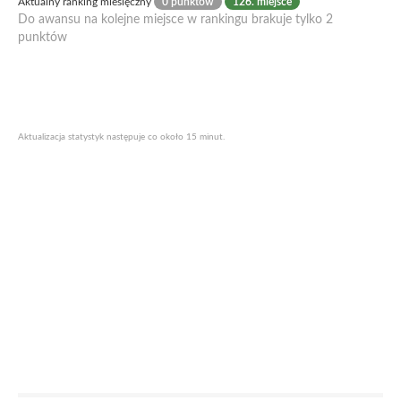
Aktualny ranking miesięczny
0 punktów
126. miejsce
Do awansu na kolejne miejsce w rankingu brakuje tylko 2
punktów
Aktualizacja statystyk następuje co około 15 minut.