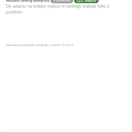
Aktualny ranking miesięczny
0 punktów
122. miejsce
Do awansu na kolejne miejsce w rankingu brakuje tylko 2
punktów
Aktualizacja statystyk następuje co około 15 minut.