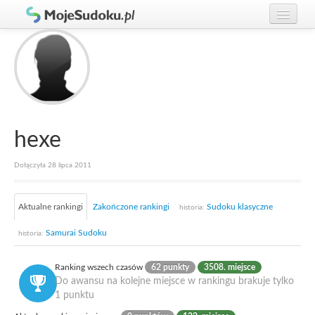
Graj w Sudoku!
zaloguj się
Zasady Sudoku
załóż konto
Rankingi
Gracze
hexe
Dołączyła 28 lipca 2011
Aktualne rankingi
Zakończone rankingi
Sudoku klasyczne
historia:
Samurai Sudoku
historia:
Ranking wszech czasów
62 punkty
3508. miejsce
Do awansu na kolejne miejsce w rankingu brakuje tylko
1 punktu