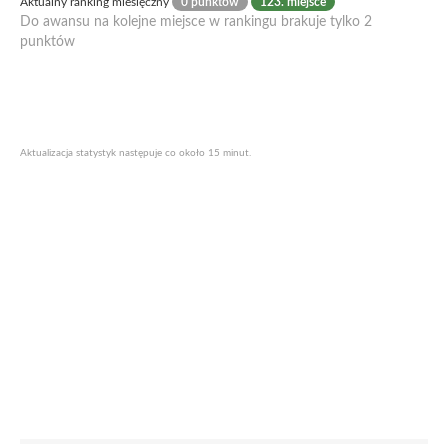
Aktualny ranking miesięczny
0 punktów
123. miejsce
Do awansu na kolejne miejsce w rankingu brakuje tylko 2
punktów
Aktualizacja statystyk następuje co około 15 minut.