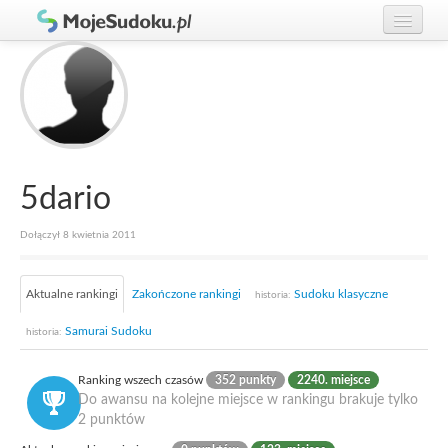
Graj w Sudoku!
zaloguj się
Zasady Sudoku
załóż konto
Rankingi
Gracze
5dario
Dołączył 8 kwietnia 2011
Aktualne rankingi
Zakończone rankingi
Sudoku klasyczne
historia:
Samurai Sudoku
historia:
Ranking wszech czasów
352 punkty
2240. miejsce
Do awansu na kolejne miejsce w rankingu brakuje tylko
2 punktów