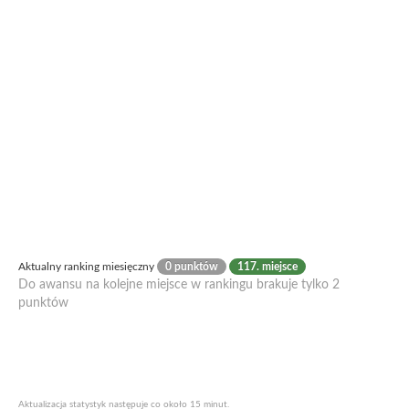
Aktualny ranking miesięczny
0 punktów
117. miejsce
Do awansu na kolejne miejsce w rankingu brakuje tylko 2
punktów
Aktualizacja statystyk następuje co około 15 minut.