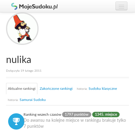
Graj w Sudoku!
zaloguj się
Zasady Sudoku
załóż konto
Rankingi
Gracze
nulika
Dołączyła 19 lutego 2011
Aktualne rankingi
Zakończone rankingi
Sudoku klasyczne
historia:
Samurai Sudoku
historia:
Ranking wszech czasów
1797 punktów
1345. miejsce
Do awansu na kolejne miejsce w rankingu brakuje tylko
7 punktów