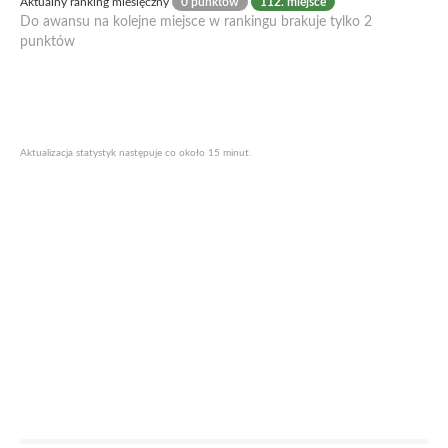
Aktualny ranking miesięczny
0 punktów
112. miejsce
Do awansu na kolejne miejsce w rankingu brakuje tylko 2
punktów
Aktualizacja statystyk następuje co około 15 minut.