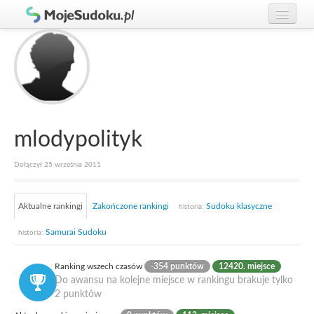
Graj w Sudoku!
zaloguj się
Zasady Sudoku
załóż konto
Rankingi
Gracze
mlodypolityk
Dołączył 25 września 2011
Aktualne rankingi
Zakończone rankingi
Sudoku klasyczne
historia:
Samurai Sudoku
historia:
Ranking wszech czasów
-354 punktów
12420. miejsce
Do awansu na kolejne miejsce w rankingu brakuje tylko
2 punktów