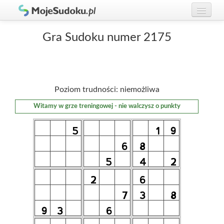
Graj w Sudoku!
zaloguj się
Gra Sudoku numer 2175
Zasady Sudoku
załóż konto
Rankingi
Poziom trudności: niemożliwa
Gracze
Witamy w grze treningowej - nie walczysz o punkty