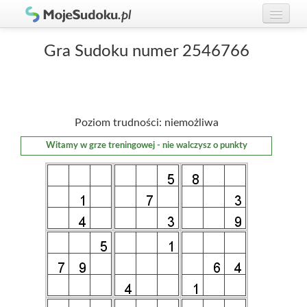
Graj w Sudoku!
zaloguj się
Gra Sudoku numer 2546766
Zasady Sudoku
załóż konto
Rankingi
Poziom trudności: niemożliwa
Gracze
Witamy w grze treningowej - nie walczysz o punkty