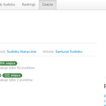
dy Sudoku
Rankingi
Gracze
Sudoku klasyczne
Samurai Sudoku
oria:
historia:
894. miejsce
rakuje tylko 40 punktów
122. miejsce
rakuje tylko 2 punktów
l
c
m