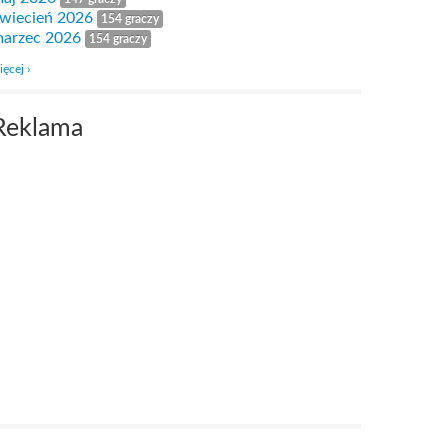
wiecień 2026
154 graczy
arzec 2026
154 graczy
ięcej ›
Reklama