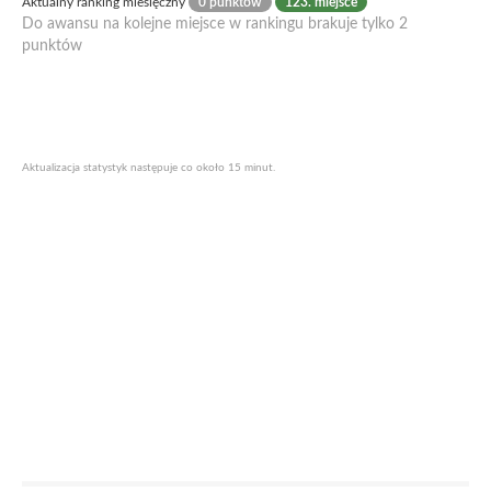
Aktualny ranking miesięczny
0 punktów
123. miejsce
Do awansu na kolejne miejsce w rankingu brakuje tylko 2
punktów
Aktualizacja statystyk następuje co około 15 minut.