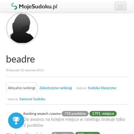
Graj w Sudoku!
zaloguj się
Zasady Sudoku
załóż konto
Rankingi
Gracze
beadre
Dołączyła 12 stycznia 2012
Aktualne rankingi
Zakończone rankingi
Sudoku klasyczne
historia:
Samurai Sudoku
historia:
Ranking wszech czasów
718 punktów
1791. miejsce
Do awansu na kolejne miejsce w rankingu brakuje tylko
2 punktów