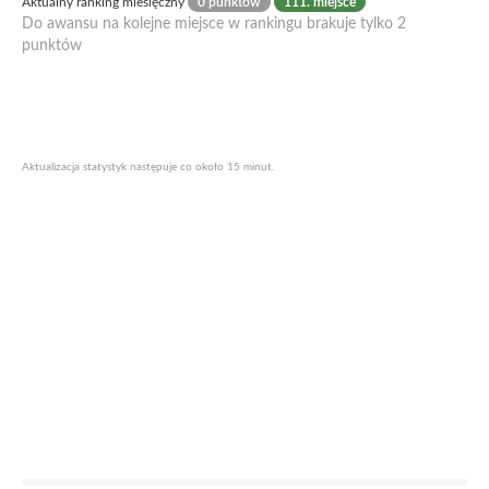
Aktualny ranking miesięczny
0 punktów
111. miejsce
Do awansu na kolejne miejsce w rankingu brakuje tylko 2
punktów
Aktualizacja statystyk następuje co około 15 minut.