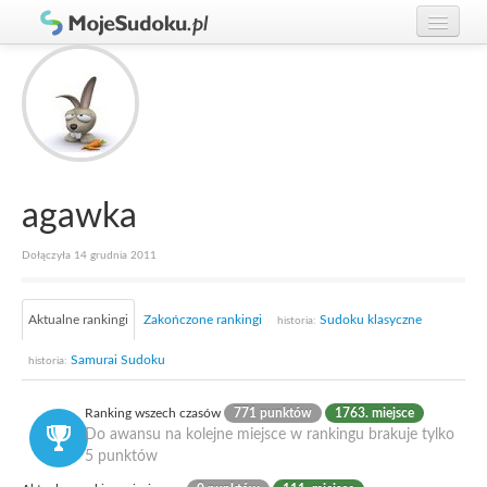
Graj w Sudoku!
zaloguj się
Zasady Sudoku
załóż konto
Rankingi
Gracze
agawka
Dołączyła 14 grudnia 2011
Aktualne rankingi
Zakończone rankingi
Sudoku klasyczne
historia:
Samurai Sudoku
historia:
Ranking wszech czasów
771 punktów
1763. miejsce
Do awansu na kolejne miejsce w rankingu brakuje tylko
5 punktów