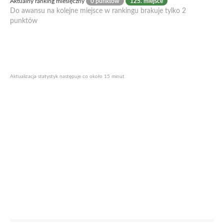
Aktualny ranking miesięczny
0 punktów
125. miejsce
Do awansu na kolejne miejsce w rankingu brakuje tylko 2
punktów
Aktualizacja statystyk następuje co około 15 minut.