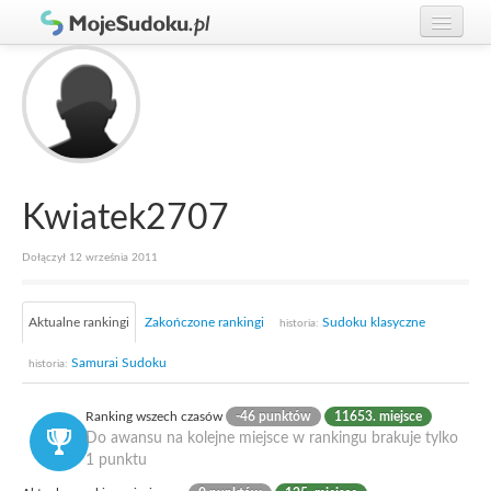
Graj w Sudoku!
zaloguj się
Zasady Sudoku
załóż konto
Rankingi
Gracze
Kwiatek2707
Dołączył 12 września 2011
Aktualne rankingi
Zakończone rankingi
Sudoku klasyczne
historia:
Samurai Sudoku
historia:
Ranking wszech czasów
-46 punktów
11653. miejsce
Do awansu na kolejne miejsce w rankingu brakuje tylko
1 punktu