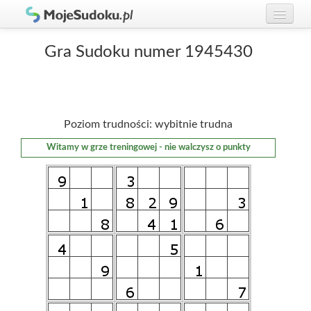
Graj w Sudoku!
zaloguj się
Gra Sudoku numer 1945430
Zasady Sudoku
załóż konto
Rankingi
Poziom trudności: wybitnie trudna
Gracze
Witamy w grze treningowej - nie walczysz o punkty