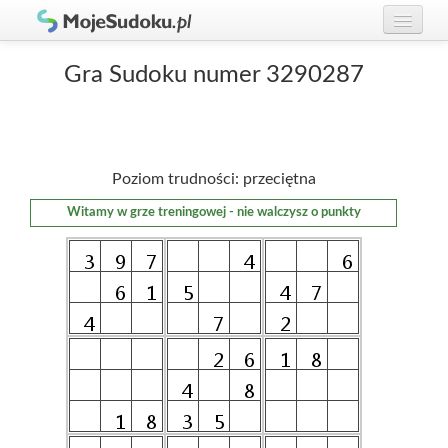
Graj w Sudoku!
zaloguj się
Gra Sudoku numer 3290287
Zasady Sudoku
załóż konto
Rankingi
Poziom trudności: przeciętna
Gracze
Witamy w grze treningowej - nie walczysz o punkty