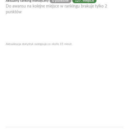
Aktualny ranking miesięczny
0 punktów
127. miejsce
Do awansu na kolejne miejsce w rankingu brakuje tylko 2
punktów
Aktualizacja statystyk następuje co około 15 minut.