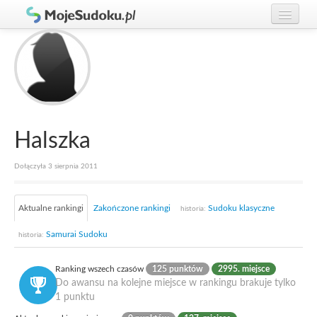
Graj w Sudoku!
zaloguj się
Zasady Sudoku
załóż konto
Rankingi
Gracze
Halszka
Dołączyła 3 sierpnia 2011
Aktualne rankingi
Zakończone rankingi
Sudoku klasyczne
historia:
Samurai Sudoku
historia:
Ranking wszech czasów
125 punktów
2995. miejsce
Do awansu na kolejne miejsce w rankingu brakuje tylko
1 punktu