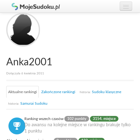
Graj w Sudoku!
zaloguj się
Zasady Sudoku
załóż konto
Rankingi
Gracze
Anka2001
Dołączyła 6 kwietnia 2011
Aktualne rankingi
Zakończone rankingi
Sudoku klasyczne
historia:
Samurai Sudoku
historia:
Ranking wszech czasów
102 punkty
3154. miejsce
Do awansu na kolejne miejsce w rankingu brakuje tylko
1 punktu