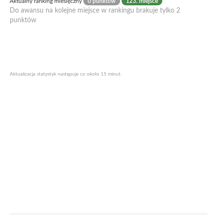
Aktualny ranking miesięczny
0 punktów
123. miejsce
Do awansu na kolejne miejsce w rankingu brakuje tylko 2
punktów
Aktualizacja statystyk następuje co około 15 minut.