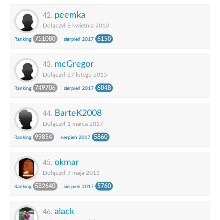
peemka
42.
Dołączył 8 kwietnia 2013
751080
6150
Ranking
sierpień 2017
mcGregor
43.
Dołączył 27 lutego 2015
749706
6048
Ranking
sierpień 2017
BarteK2008
44.
Dołączył 1 marca 2017
99854
5860
Ranking
sierpień 2017
okmar
45.
Dołączył 7 maja 2011
582640
5760
Ranking
sierpień 2017
alack
46.