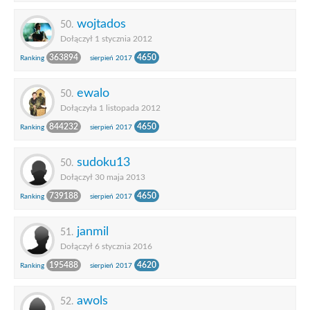
wojtados
50.
Dołączył 1 stycznia 2012
363894
4650
Ranking
sierpień 2017
ewalo
50.
Dołączyła 1 listopada 2012
844232
4650
Ranking
sierpień 2017
sudoku13
50.
Dołączył 30 maja 2013
739188
4650
Ranking
sierpień 2017
janmil
51.
Dołączył 6 stycznia 2016
195488
4620
Ranking
sierpień 2017
awols
52.