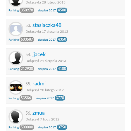
Dołączyła 28 lutego 2013
350978
4500
Ranking
sierpień 2017
stasiaczka48
53.
Dołączyła 17 stycznia 2013
603587
4350
Ranking
sierpień 2017
jjacek
54.
Dołączył 21 sierpnia 2013
212930
4100
Ranking
sierpień 2017
radmi
55.
Dołączył 20 lutego 2012
53586
3770
Ranking
sierpień 2017
zmua
56.
Dołączył 7 lipca 2012
500000
3750
Ranking
sierpień 2017