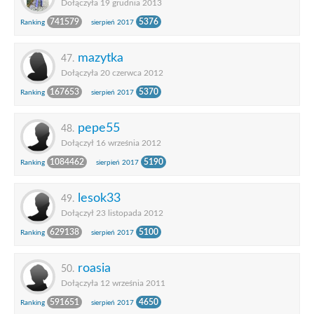
Dołączyła 19 grudnia 2013
741579
5376
Ranking
sierpień 2017
mazytka
47.
Dołączyła 20 czerwca 2012
167653
5370
Ranking
sierpień 2017
pepe55
48.
Dołączył 16 września 2012
1084462
5190
Ranking
sierpień 2017
lesok33
49.
Dołączył 23 listopada 2012
629138
5100
Ranking
sierpień 2017
roasia
50.
Dołączyła 12 września 2011
591651
4650
Ranking
sierpień 2017