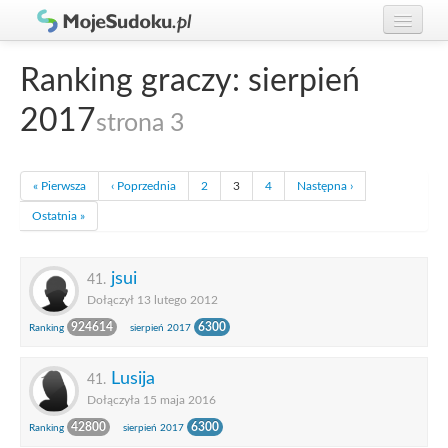
Graj w Sudoku!
zaloguj się
Ranking graczy: sierpień
Zasady Sudoku
załóż konto
2017
strona 3
Rankingi
Gracze
« Pierwsza
‹ Poprzednia
2
3
4
Następna ›
Ostatnia »
jsui
41.
Dołączył 13 lutego 2012
924614
6300
Ranking
sierpień 2017
Lusija
41.
Dołączyła 15 maja 2016
42800
6300
Ranking
sierpień 2017