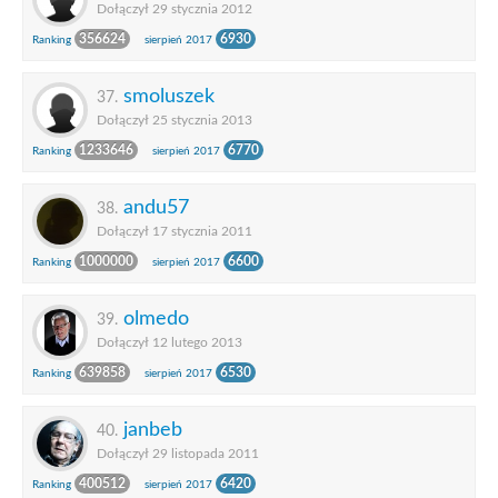
Dołączył 29 stycznia 2012
356624
6930
Ranking
sierpień 2017
smoluszek
37.
Dołączył 25 stycznia 2013
1233646
6770
Ranking
sierpień 2017
andu57
38.
Dołączył 17 stycznia 2011
1000000
6600
Ranking
sierpień 2017
olmedo
39.
Dołączył 12 lutego 2013
639858
6530
Ranking
sierpień 2017
janbeb
40.
Dołączył 29 listopada 2011
400512
6420
Ranking
sierpień 2017