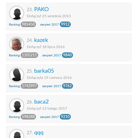
PAKO
23.
Dołączył 25 września 2013
985450
9912
Ranking
sierpień 2017
kazek
24.
Dołączył 18 lipca 2016
1105211
9840
Ranking
sierpień 2017
barka05
25.
Dołączyła 19 czerwca 2016
1742997
9762
Ranking
sierpień 2017
baca2
26.
Dołączył 23 lutego 2017
598288
9210
Ranking
sierpień 2017
qqq
27.