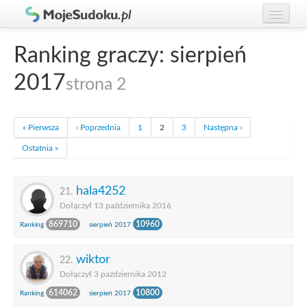
Graj w Sudoku!
zaloguj się
Ranking graczy: sierpień
Zasady Sudoku
załóż konto
2017
strona 2
Rankingi
Gracze
« Pierwsza
‹ Poprzednia
1
2
3
Następna ›
Ostatnia »
hala4252
21.
Dołączył 13 października 2016
869710
10960
Ranking
sierpień 2017
wiktor
22.
Dołączył 3 października 2012
614062
10800
Ranking
sierpień 2017