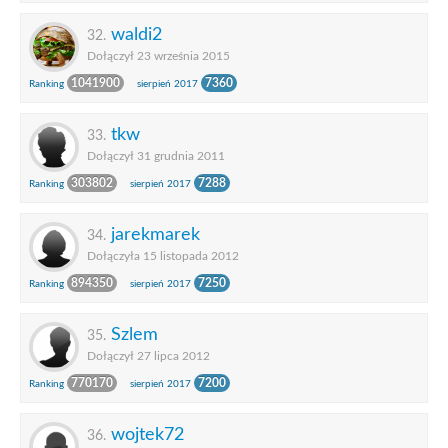
waldi2
32.
Dołączył 23 września 2015
1041900
7360
Ranking
sierpień 2017
tkw
33.
Dołączył 31 grudnia 2011
303802
7288
Ranking
sierpień 2017
jarekmarek
34.
Dołączyła 15 listopada 2012
894350
7250
Ranking
sierpień 2017
Szlem
35.
Dołączył 27 lipca 2012
770170
7200
Ranking
sierpień 2017
wojtek72
36.