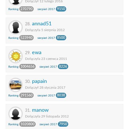
Dołączył 12 lutego 2016
270790
9150
Ranking
sierpień 2017
annad51
28.
Dołączyła 5 sierpnia 2012
523940
8500
Ranking
sierpień 2017
ewa
29.
Dołączyła 23 czerwca 2011
1004656
8226
Ranking
sierpień 2017
papain
30.
Dołączył 28 stycznia 2017
291560
8038
Ranking
sierpień 2017
manow
31.
Dołączyła 29 listopada 2012
1020800
7950
Ranking
sierpień 2017