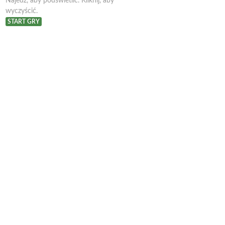
Najedź, aby podświetlić. Kliknij, aby
wyczyścić.
START GRY