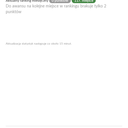
Aktualny ranking miesięczny
0 punktów
117. miejsce
Do awansu na kolejne miejsce w rankingu brakuje tylko 2
punktów
Aktualizacja statystyk następuje co około 15 minut.