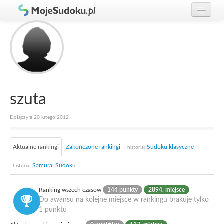
Graj w Sudoku!
zaloguj się
Zasady Sudoku
załóż konto
Rankingi
Gracze
szuta
Dołączyła 20 lutego 2012
Aktualne rankingi
Zakończone rankingi
Sudoku klasyczne
historia:
Samurai Sudoku
historia:
Ranking wszech czasów
144 punkty
2894. miejsce
Do awansu na kolejne miejsce w rankingu brakuje tylko
1 punktu