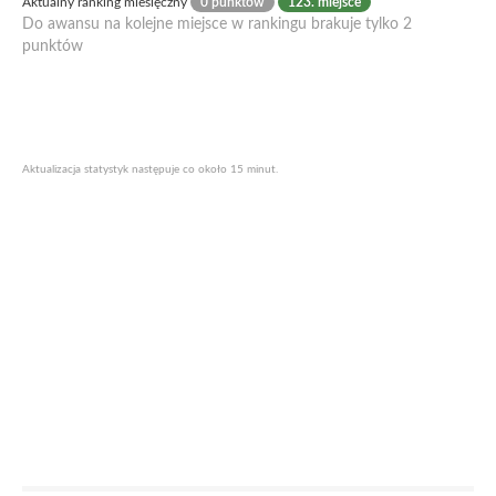
Aktualny ranking miesięczny
0 punktów
123. miejsce
Do awansu na kolejne miejsce w rankingu brakuje tylko 2
punktów
Aktualizacja statystyk następuje co około 15 minut.