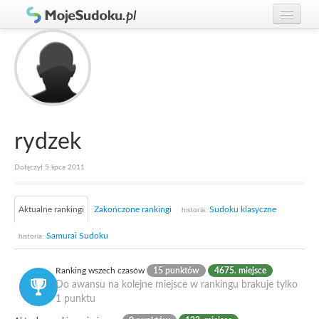
Graj w Sudoku!
zaloguj się
Zasady Sudoku
załóż konto
Rankingi
Gracze
rydzek
Dołączył 5 lipca 2011
Aktualne rankingi
Zakończone rankingi
Sudoku klasyczne
historia:
Samurai Sudoku
historia:
Ranking wszech czasów
15 punktów
4675. miejsce
Do awansu na kolejne miejsce w rankingu brakuje tylko
1 punktu