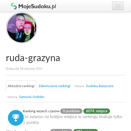
Graj w Sudoku!
zaloguj się
Zasady Sudoku
załóż konto
Rankingi
Gracze
ruda-grazyna
Dołączyła 18 stycznia 2011
Aktualne rankingi
Zakończone rankingi
Sudoku klasyczne
historia:
Samurai Sudoku
historia:
Ranking wszech czasów
0 punktów
6074. miejsce
Do awansu na kolejne miejsce w rankingu brakuje tylko
1 punktu