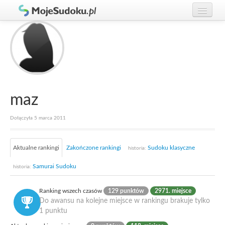
Graj w Sudoku!
zaloguj się
Zasady Sudoku
załóż konto
Rankingi
Gracze
maz
Dołączyła 5 marca 2011
Aktualne rankingi
Zakończone rankingi
Sudoku klasyczne
historia:
Samurai Sudoku
historia:
Ranking wszech czasów
129 punktów
2971. miejsce
Do awansu na kolejne miejsce w rankingu brakuje tylko
1 punktu