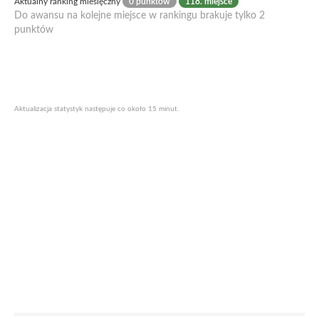
Aktualny ranking miesięczny
0 punktów
118. miejsce
Do awansu na kolejne miejsce w rankingu brakuje tylko 2
punktów
Aktualizacja statystyk następuje co około 15 minut.