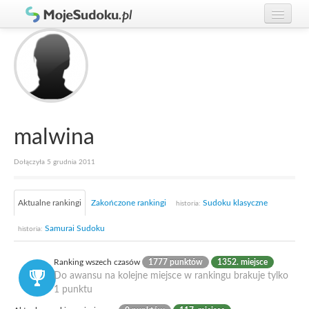
Graj w Sudoku!
zaloguj się
Zasady Sudoku
załóż konto
Rankingi
Gracze
malwina
Dołączyła 5 grudnia 2011
Aktualne rankingi
Zakończone rankingi
Sudoku klasyczne
historia:
Samurai Sudoku
historia:
Ranking wszech czasów
1777 punktów
1352. miejsce
Do awansu na kolejne miejsce w rankingu brakuje tylko
1 punktu