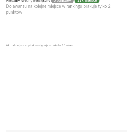
Aktualny ranking miesięczny
0 punktów
117. miejsce
Do awansu na kolejne miejsce w rankingu brakuje tylko 2
punktów
Aktualizacja statystyk następuje co około 15 minut.