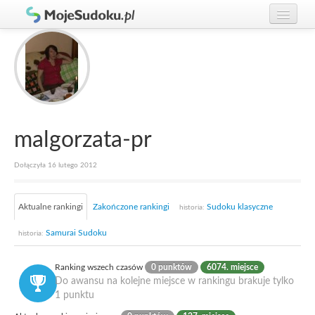
Graj w Sudoku!
zaloguj się
Zasady Sudoku
załóż konto
Rankingi
Gracze
malgorzata-pr
Dołączyła 16 lutego 2012
Aktualne rankingi
Zakończone rankingi
Sudoku klasyczne
historia:
Samurai Sudoku
historia:
Ranking wszech czasów
0 punktów
6074. miejsce
Do awansu na kolejne miejsce w rankingu brakuje tylko
1 punktu