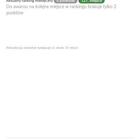
Aktualny ranking miesięczny
0 punktów
127. miejsce
Do awansu na kolejne miejsce w rankingu brakuje tylko 2
punktów
Aktualizacja statystyk następuje co około 15 minut.