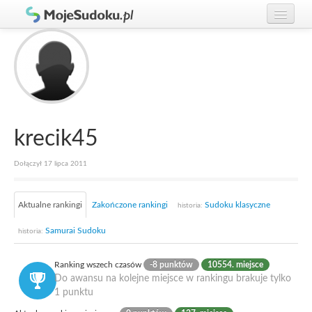
Graj w Sudoku!
zaloguj się
Zasady Sudoku
załóż konto
Rankingi
Gracze
krecik45
Dołączył 17 lipca 2011
Aktualne rankingi
Zakończone rankingi
Sudoku klasyczne
historia:
Samurai Sudoku
historia:
Ranking wszech czasów
-8 punktów
10554. miejsce
Do awansu na kolejne miejsce w rankingu brakuje tylko
1 punktu