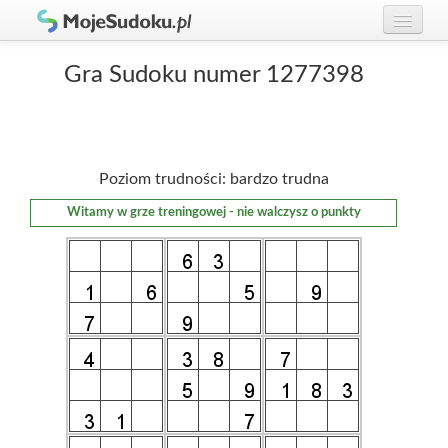
Graj w Sudoku!
zaloguj się
Gra Sudoku numer 1277398
Zasady Sudoku
załóż konto
Rankingi
Poziom trudności: bardzo trudna
Gracze
Witamy w grze treningowej - nie walczysz o punkty