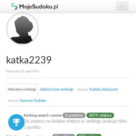
Graj w Sudoku!
zaloguj się
Zasady Sudoku
załóż konto
Rankingi
Gracze
katka2239
Dołączyła 22 maja 2011
Aktualne rankingi
Zakończone rankingi
Sudoku klasyczne
historia:
Samurai Sudoku
historia:
Ranking wszech czasów
0 punktów
6074. miejsce
Do awansu na kolejne miejsce w rankingu brakuje tylko
1 punktu