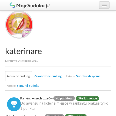
Graj w Sudoku!
zaloguj się
Zasady Sudoku
załóż konto
Rankingi
Gracze
katerinare
Dołączyła 24 stycznia 2011
Aktualne rankingi
Zakończone rankingi
Sudoku klasyczne
historia:
Samurai Sudoku
historia:
Ranking wszech czasów
70 punktów
3421. miejsce
Do awansu na kolejne miejsce w rankingu brakuje tylko
1 punktu