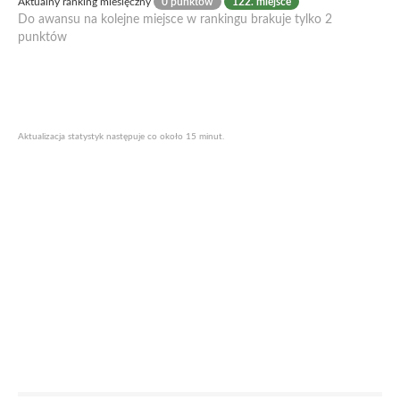
Aktualny ranking miesięczny
0 punktów
122. miejsce
Do awansu na kolejne miejsce w rankingu brakuje tylko 2
punktów
Aktualizacja statystyk następuje co około 15 minut.