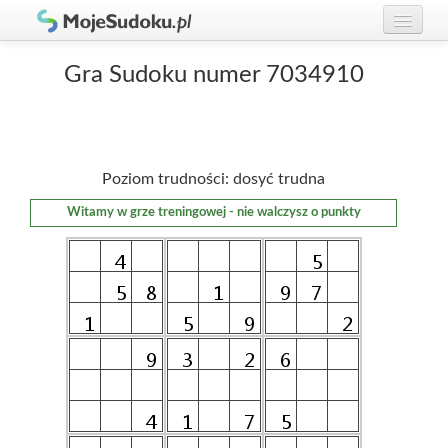
Graj w Sudoku!
zaloguj się
Gra Sudoku numer 7034910
Zasady Sudoku
załóż konto
Rankingi
Poziom trudności: dosyć trudna
Gracze
Witamy w grze treningowej - nie walczysz o punkty