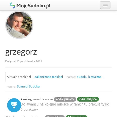
Graj w Sudoku!
zaloguj się
Zasady Sudoku
załóż konto
Rankingi
Gracze
grzegorz
Dołączył 13 października 2011
Aktualne rankingi
Zakończone rankingi
Sudoku klasyczne
historia:
Samurai Sudoku
historia:
Ranking wszech czasów
6542 punkty
844. miejsce
Do awansu na kolejne miejsce w rankingu brakuje tylko
6 punktów