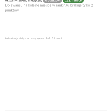
Aktualny ranking miesięczny
0 punktów
112. miejsce
Do awansu na kolejne miejsce w rankingu brakuje tylko 2
punktów
Aktualizacja statystyk następuje co około 15 minut.