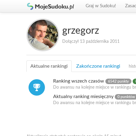
Graj w Sudoku!
Zasa
grzegorz
Dołączył 13 października 2011
Aktualne rankingi
Zakończone rankingi
hist
Ranking wszech czasów
6542 punkty
Do awansu na kolejne miejsce w rankingu b
Aktualny ranking miesięczny
0 punktów
Do awansu na kolejne miejsce w rankingu b