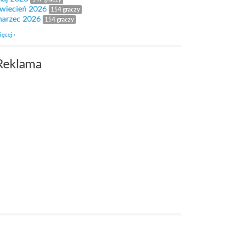
wiecień 2026
154 graczy
arzec 2026
154 graczy
ięcej ›
Reklama