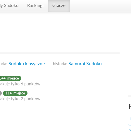
dy Sudoku
Rankingi
Gracze
Sudoku klasyczne
Samurai Sudoku
oria:
historia:
844. miejsce
rakuje tylko 6 punktów
114. miejsce
rakuje tylko 2 punktów
l
c
m