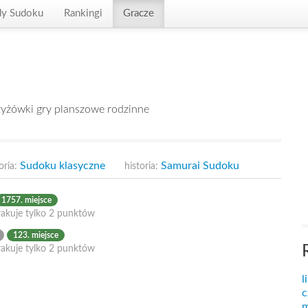
dy Sudoku
Rankingi
Gracze
zyżówki gry planszowe rodzinne
Sudoku klasyczne
Samurai Sudoku
oria:
historia:
1757. miejsce
rakuje tylko 2 punktów
123. miejsce
rakuje tylko 2 punktów
l
c
m