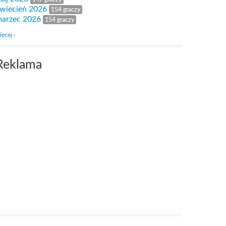
wiecień 2026
154 graczy
arzec 2026
154 graczy
ięcej ›
Reklama