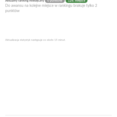
Aktualny ranking miesięczny
0 punktów
126. miejsce
Do awansu na kolejne miejsce w rankingu brakuje tylko 2
punktów
Aktualizacja statystyk następuje co około 15 minut.