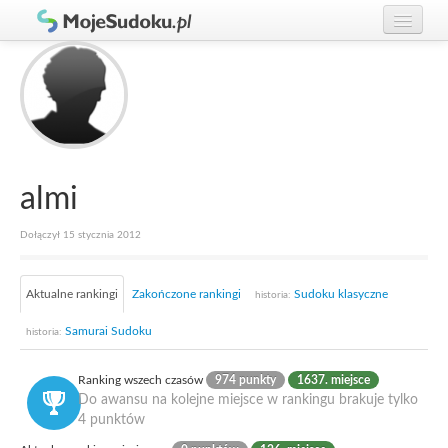
Graj w Sudoku!
zaloguj się
Zasady Sudoku
załóż konto
Rankingi
Gracze
almi
Dołączył 15 stycznia 2012
Aktualne rankingi
Zakończone rankingi
Sudoku klasyczne
historia:
Samurai Sudoku
historia:
Ranking wszech czasów
974 punkty
1637. miejsce
Do awansu na kolejne miejsce w rankingu brakuje tylko
4 punktów