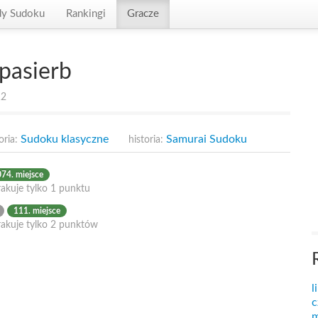
dy Sudoku
Rankingi
Gracze
pasierb
12
Sudoku klasyczne
Samurai Sudoku
oria:
historia:
74. miejsce
akuje tylko 1 punktu
111. miejsce
rakuje tylko 2 punktów
l
c
m