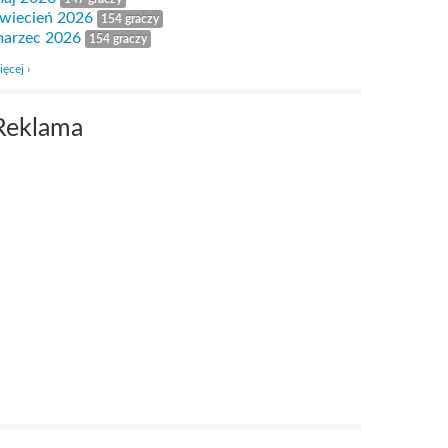
wiecień 2026
154 graczy
arzec 2026
154 graczy
ięcej ›
Reklama