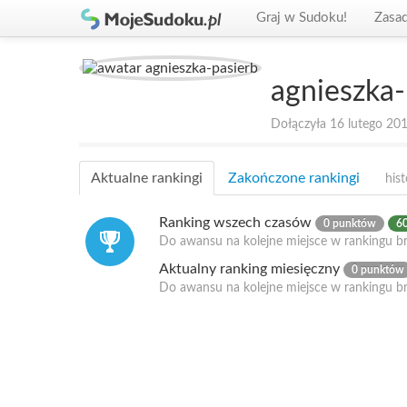
Graj w Sudoku!
Zasa
agnieszka-
Dołączyła 16 lutego 20
Aktualne rankingi
Zakończone rankingi
hist
Ranking wszech czasów
0 punktów
60
Do awansu na kolejne miejsce w rankingu br
Aktualny ranking miesięczny
0 punktów
Do awansu na kolejne miejsce w rankingu b