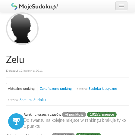
Graj w Sudoku!
zaloguj się
Zasady Sudoku
załóż konto
Rankingi
Gracze
Zelu
Dołączył 12 kwietnia 2011
Aktualne rankingi
Zakończone rankingi
Sudoku klasyczne
historia:
Samurai Sudoku
historia:
Ranking wszech czasów
-4 punktów
10153. miejsce
Do awansu na kolejne miejsce w rankingu brakuje tylko
1 punktu