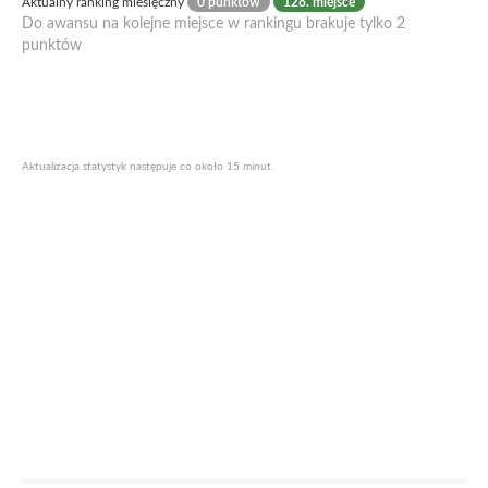
Aktualny ranking miesięczny
0 punktów
128. miejsce
Do awansu na kolejne miejsce w rankingu brakuje tylko 2
punktów
Aktualizacja statystyk następuje co około 15 minut.