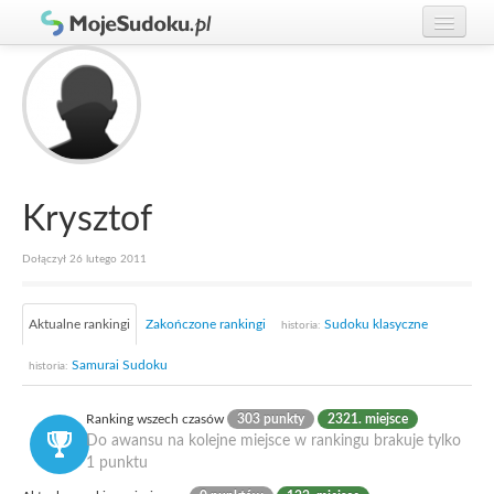
Graj w Sudoku!
zaloguj się
Zasady Sudoku
załóż konto
Rankingi
Gracze
Krysztof
Dołączył 26 lutego 2011
Aktualne rankingi
Zakończone rankingi
Sudoku klasyczne
historia:
Samurai Sudoku
historia:
Ranking wszech czasów
303 punkty
2321. miejsce
Do awansu na kolejne miejsce w rankingu brakuje tylko
1 punktu