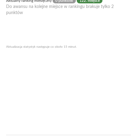
Aktualny ranking miesięczny
0 punktów
122. miejsce
Do awansu na kolejne miejsce w rankingu brakuje tylko 2
punktów
Aktualizacja statystyk następuje co około 15 minut.