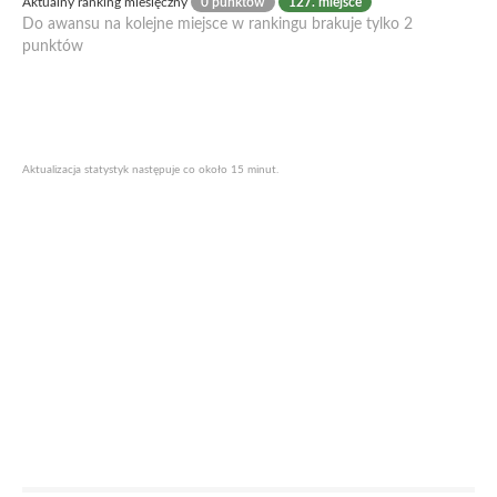
Aktualny ranking miesięczny
0 punktów
127. miejsce
Do awansu na kolejne miejsce w rankingu brakuje tylko 2
punktów
Aktualizacja statystyk następuje co około 15 minut.