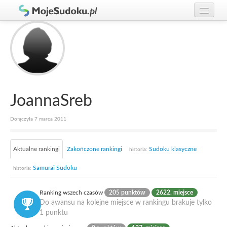
Graj w Sudoku!
zaloguj się
Zasady Sudoku
załóż konto
Rankingi
Gracze
JoannaSreb
Dołączyła 7 marca 2011
Aktualne rankingi
Zakończone rankingi
Sudoku klasyczne
historia:
Samurai Sudoku
historia:
Ranking wszech czasów
205 punktów
2622. miejsce
Do awansu na kolejne miejsce w rankingu brakuje tylko
1 punktu