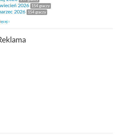
wiecień 2026
154 graczy
arzec 2026
154 graczy
ięcej ›
Reklama