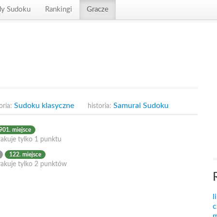
dy Sudoku
Rankingi
Gracze
Sudoku klasyczne
Samurai Sudoku
oria:
historia:
901. miejsce
akuje tylko 1 punktu
122. miejsce
rakuje tylko 2 punktów
l
c
m