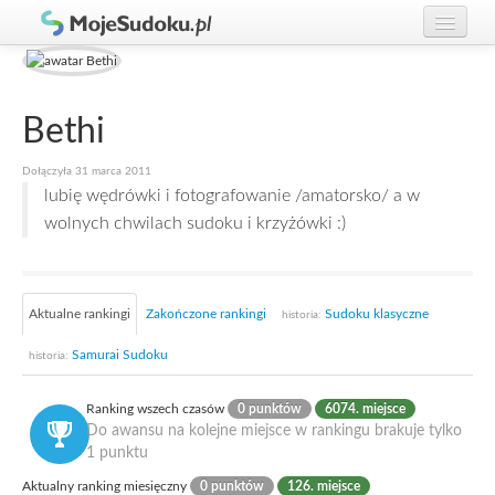
Graj w Sudoku!
zaloguj się
Zasady Sudoku
załóż konto
Bethi
Rankingi
Dołączyła 31 marca 2011
lubię wędrówki i fotografowanie /amatorsko/ a w
Gracze
wolnych chwilach sudoku i krzyżówki :)
Aktualne rankingi
Zakończone rankingi
Sudoku klasyczne
historia:
Samurai Sudoku
historia:
Ranking wszech czasów
0 punktów
6074. miejsce
Do awansu na kolejne miejsce w rankingu brakuje tylko
1 punktu
Aktualny ranking miesięczny
0 punktów
126. miejsce