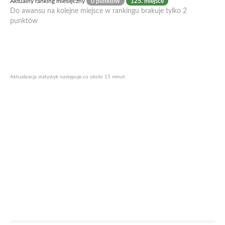
Aktualny ranking miesięczny
0 punktów
125. miejsce
Do awansu na kolejne miejsce w rankingu brakuje tylko 2
punktów
Aktualizacja statystyk następuje co około 15 minut.