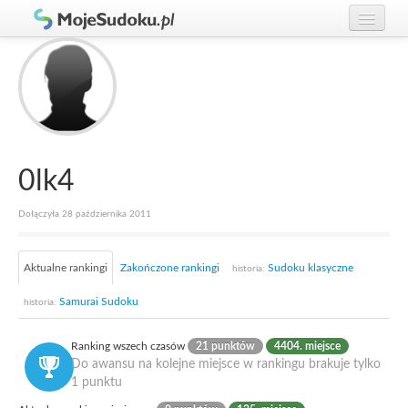
Graj w Sudoku!
zaloguj się
Zasady Sudoku
załóż konto
Rankingi
Gracze
0lk4
Dołączyła 28 października 2011
Aktualne rankingi
Zakończone rankingi
Sudoku klasyczne
historia:
Samurai Sudoku
historia:
Ranking wszech czasów
21 punktów
4404. miejsce
Do awansu na kolejne miejsce w rankingu brakuje tylko
1 punktu