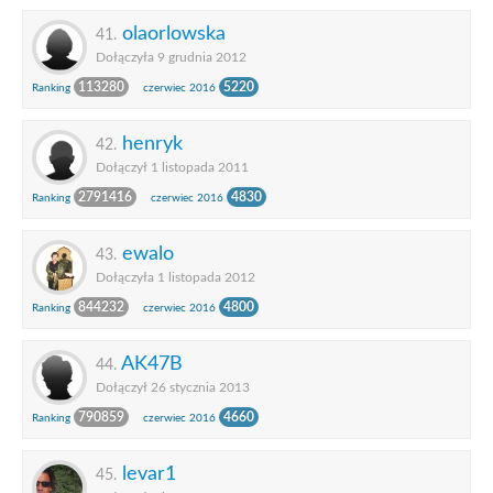
olaorlowska
41.
Dołączyła 9 grudnia 2012
113280
5220
Ranking
czerwiec 2016
henryk
42.
Dołączył 1 listopada 2011
2791416
4830
Ranking
czerwiec 2016
ewalo
43.
Dołączyła 1 listopada 2012
844232
4800
Ranking
czerwiec 2016
AK47B
44.
Dołączył 26 stycznia 2013
790859
4660
Ranking
czerwiec 2016
levar1
45.