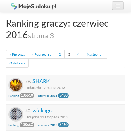
Graj w Sudoku!
zaloguj się
Ranking graczy: czerwiec
Zasady Sudoku
załóż konto
2016
strona 3
Rankingi
Gracze
« Pierwsza
‹ Poprzednia
2
3
4
Następna ›
Ostatnia »
SHARK
39.
Dołączyła 17 marca 2013
135510
5480
Ranking
czerwiec 2016
wiekogra
40.
Dołączył 11 listopada 2012
108653
5460
Ranking
czerwiec 2016