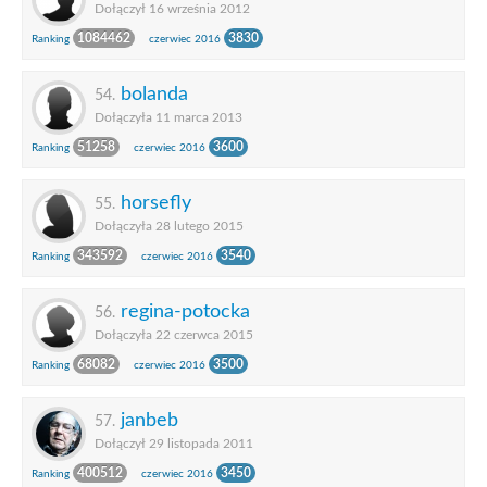
Dołączył 16 września 2012
1084462
3830
Ranking
czerwiec 2016
bolanda
54.
Dołączyła 11 marca 2013
51258
3600
Ranking
czerwiec 2016
horsefly
55.
Dołączyła 28 lutego 2015
343592
3540
Ranking
czerwiec 2016
regina-potocka
56.
Dołączyła 22 czerwca 2015
68082
3500
Ranking
czerwiec 2016
janbeb
57.
Dołączył 29 listopada 2011
400512
3450
Ranking
czerwiec 2016