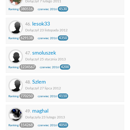
Dołączył 7 lutego 2011
380516
4530
Ranking
czerwiec 2016
lesok33
46.
Dołączył 23 listopada 2012
629138
4350
Ranking
czerwiec 2016
smoluszek
47.
Dołączył 25 stycznia 2013
1234567
4200
Ranking
czerwiec 2016
Szlem
48.
Dołączył 27 lipca 2012
770250
4110
Ranking
czerwiec 2016
maghal
49.
Dołączyła 23 lutego 2013
154268
4050
Ranking
czerwiec 2016