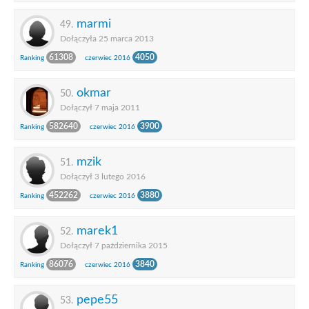
marmi
49.
Dołączyła 25 marca 2013
61308
4050
Ranking
czerwiec 2016
okmar
50.
Dołączył 7 maja 2011
582640
3900
Ranking
czerwiec 2016
mzik
51.
Dołączył 3 lutego 2016
452262
3880
Ranking
czerwiec 2016
marek1
52.
Dołączył 7 października 2015
86076
3840
Ranking
czerwiec 2016
pepe55
53.