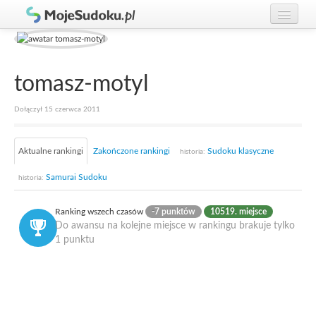
Graj w Sudoku!
zaloguj się
Zasady Sudoku
załóż konto
tomasz-motyl
Rankingi
Dołączył 15 czerwca 2011
Gracze
Aktualne rankingi
Zakończone rankingi
Sudoku klasyczne
historia:
Samurai Sudoku
historia:
Ranking wszech czasów
-7 punktów
10519. miejsce
Do awansu na kolejne miejsce w rankingu brakuje tylko
1 punktu