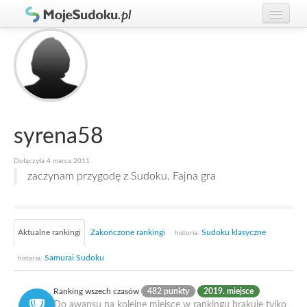
Graj w Sudoku!
zaloguj się
Zasady Sudoku
załóż konto
Rankingi
Gracze
syrena58
Dołączyła 4 marca 2011
zaczynam przygodę z Sudoku. Fajna gra
Aktualne rankingi
Zakończone rankingi
Sudoku klasyczne
historia:
Samurai Sudoku
historia:
Ranking wszech czasów
482 punkty
2019. miejsce
Do awansu na kolejne miejsce w rankingu brakuje tylko