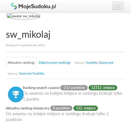
Graj w Sudoku!
zaloguj się
Zasady Sudoku
załóż konto
sw_mikolaj
Rankingi
Dołączył 4 października 2011
Gracze
Aktualne rankingi
Zakończone rankingi
Sudoku klasyczne
historia:
Samurai Sudoku
historia:
Ranking wszech czasów
-213 punktów
12312. miejsce
Do awansu na kolejne miejsce w rankingu brakuje tylko
1 punktu
Aktualny ranking miesięczny
0 punktów
122. miejsce
Do awansu na kolejne miejsce w rankingu brakuje tylko 2
punktów