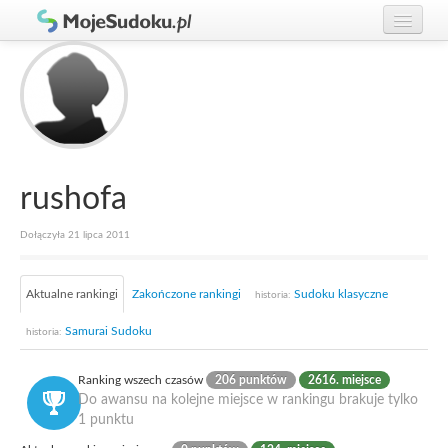
Graj w Sudoku!
zaloguj się
Zasady Sudoku
załóż konto
Rankingi
Gracze
rushofa
Dołączyła 21 lipca 2011
Aktualne rankingi
Zakończone rankingi
Sudoku klasyczne
historia:
Samurai Sudoku
historia:
Ranking wszech czasów
206 punktów
2616. miejsce
Do awansu na kolejne miejsce w rankingu brakuje tylko
1 punktu