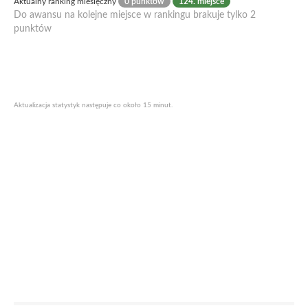
Aktualny ranking miesięczny
0 punktów
124. miejsce
Do awansu na kolejne miejsce w rankingu brakuje tylko 2
punktów
Aktualizacja statystyk następuje co około 15 minut.